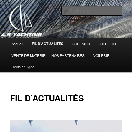
Aller
Quantum Sails,Seldén,voilerie montpellier, hérault, Cap d'Agde
au
Rech
contenu
principal
AS YACHTING : Voilerie, gréements,
cordages.
Menu
FIL D’ACTUALITÉS
Accueil
GREEMENT
SELLERIE
principal
VENTE DE MATERIEL – NOS PARTENAIRES
VOILERIE
Devis en ligne
FIL D’ACTUALITÉS