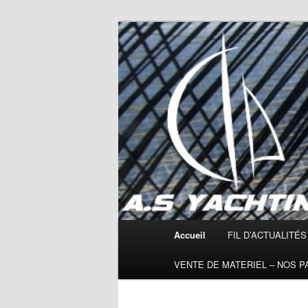
Aller
Quantum Sails,Seldén,voilerie m
au
contenu
AS YACHTING :
principal
cordages.
Menu
Accueil
FIL D’ACTUALITÉS
principal
VENTE DE MATERIEL – NOS 