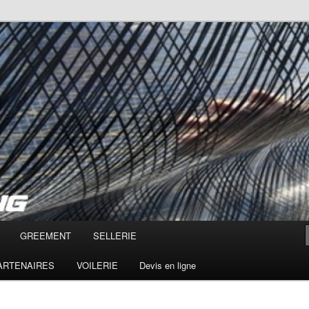
ontpellier, hérault, Cap d'Agde
 Voilerie, gréements,
GREEMENT
SELLERIE
PARTENAIRES
VOILERIE
Devis en ligne